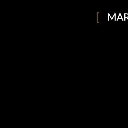
Um molde especial 37
MAR
semanas!
07/12/2018
Sempre tive uma paixão pelos moldes, fiz
vários no longo do meu percurso artístico,
este è um molde especial! Nestes meses foi
envolvida em novas sensações despertadas
por esta viajem...
No Comments
0 likes
Marzia Bruno