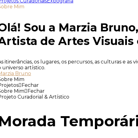
Projetos Curadoriais
Expografia
Sobre Mim
Olá! Sou a Marzia Bruno
Artista de Artes Visuais
As itinerâncias, os lugares, os percursos, as culturas e as
o universo artístico.
Marzia Bruno
Sobre Mim
Projetos
Fechar
Sobre Mim
Fechar
Projeto Curadorial & Artístico
Morada Temporár