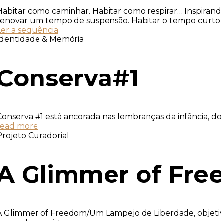
Habitar como caminhar. Habitar como respirar… Inspiran
renovar um tempo de suspensão. Habitar o tempo curto
Ler a sequência
Identidade & Memória
Conserva#1
Conserva #1 está ancorada nas lembranças da infância, dos 
read more
Projeto Curadorial
A Glimmer of Fr
A Glimmer of Freedom/Um Lampejo de Liberdade, objetivou 