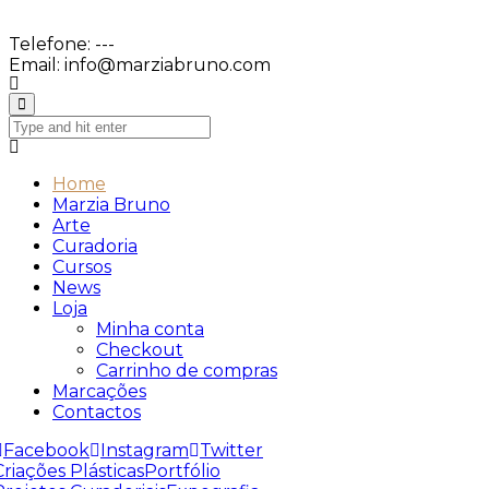
Telefone:
---
Email:
info@marziabruno.com
Home
Marzia Bruno
Arte
Curadoria
Cursos
News
Loja
Minha conta
Checkout
Carrinho de compras
Marcações
Contactos
Facebook
Instagram
Twitter
Criações Plásticas
Portfólio